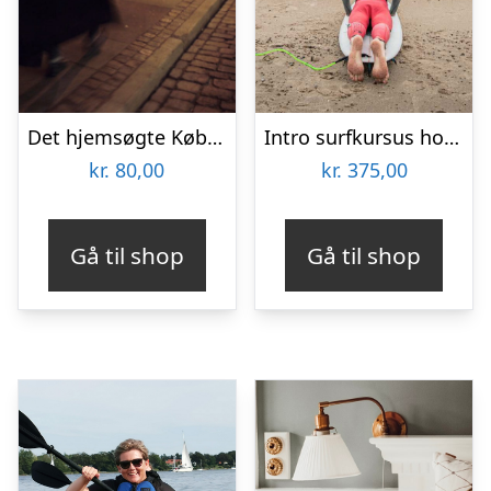
Det hjemsøgte København med Ghosttour
Intro surfkursus hos Thyborøn Surfcenter
kr.
80,00
kr.
375,00
Gå til shop
Gå til shop