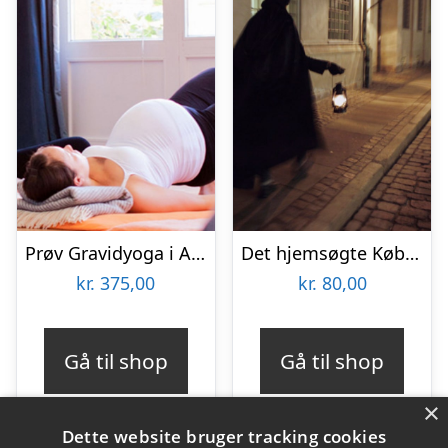
Prøv Gravidyoga i Aarhus
Det hjemsøgte København med Ghosttour
kr.
375,00
kr.
80,00
Gå til shop
Gå til shop
×
Dette website bruger tracking cookies