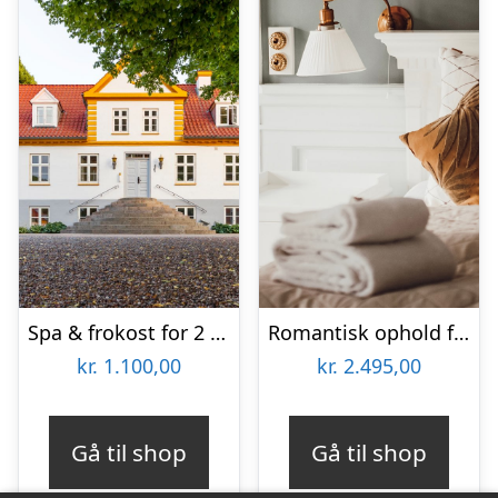
Spa & frokost for 2 hos Hotel BramslevGaard
Romantisk ophold for 2 på Kragerup Gods
kr.
1.100,00
kr.
2.495,00
Gå til shop
Gå til shop