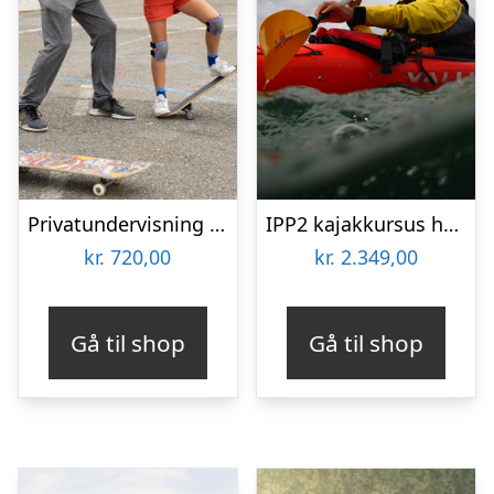
Privatundervisning i skateboarding hos L.O.W Academy
IPP2 kajakkursus hos Karpenhøj Naturcenter
kr.
720,00
kr.
2.349,00
Gå til shop
Gå til shop