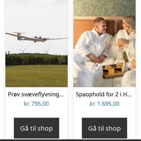
Prøv svæveflyvning hos Viborg Svæveflyveklub
Spaophold for 2 i HimmerLand
kr.
795,00
kr.
1.695,00
Gå til shop
Gå til shop