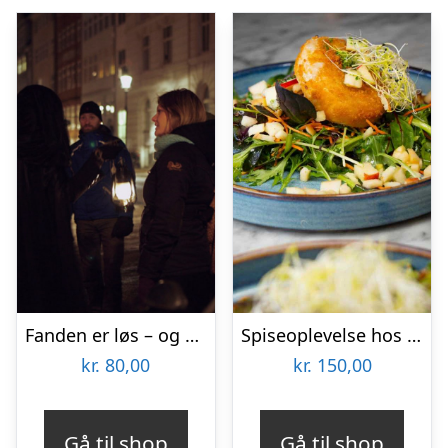
Fanden er løs – og andre spektakulære fortællnger med Ghosttour
Spiseoplevelse hos CAFE CIRÉ
kr.
80,00
kr.
150,00
Gå til shop
Gå til shop