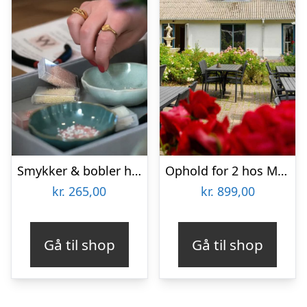
Smykker & bobler hos KreaKnud
Ophold for 2 hos Menstrup Kro
kr.
265,00
kr.
899,00
Gå til shop
Gå til shop