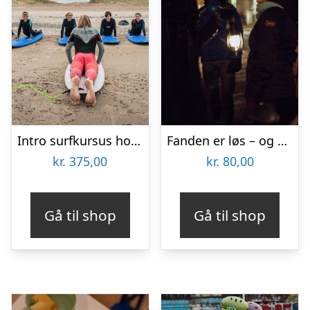
Intro surfkursus hos Thyborøn Surfcenter
Fanden er løs – og andre spektakulære fortællnger med Ghosttour
kr.
375,00
kr.
80,00
Gå til shop
Gå til shop