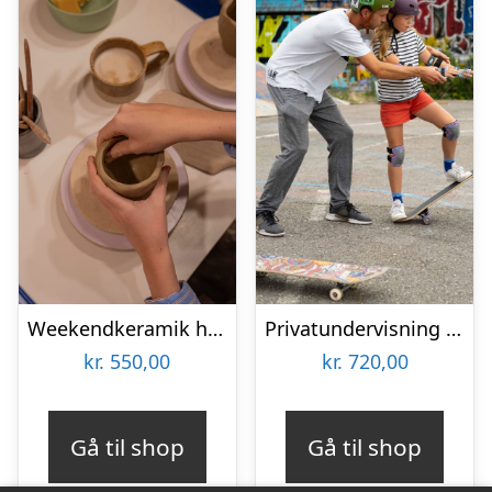
Weekendkeramik hos Lodewa Studio & Boutique
Privatundervisning i skateboarding hos L.O.W Academy
kr.
550,00
kr.
720,00
Gå til shop
Gå til shop