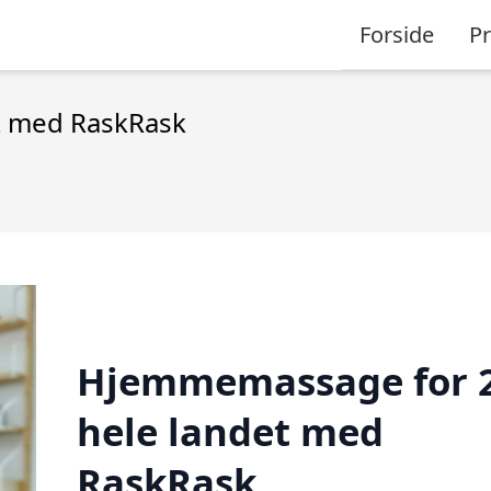
Forside
P
t med RaskRask
Hjemmemassage for 2
hele landet med
RaskRask