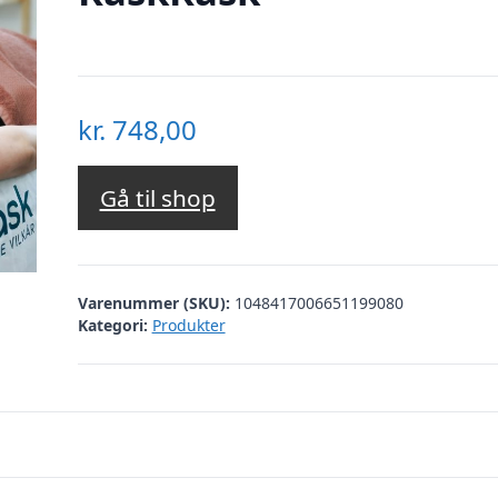
kr.
748,00
Gå til shop
Varenummer (SKU):
1048417006651199080
Kategori:
Produkter