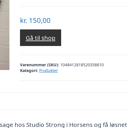
kr.
150,00
Gå til shop
Varenummer (SKU):
1048412818520358810
Kategori:
Produkter
age hos Studio Strong i Horsens og få løsnet 