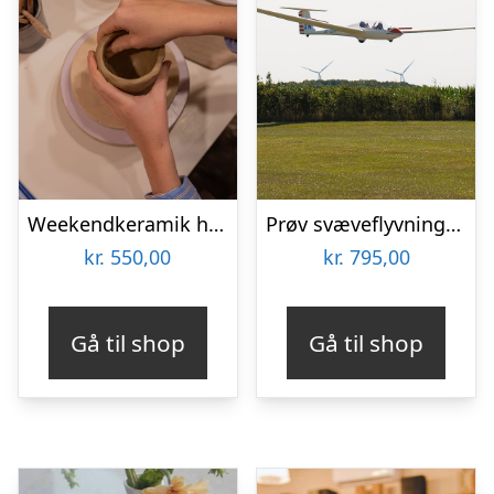
Weekendkeramik hos Lodewa Studio & Boutique
Prøv svæveflyvning hos Viborg Svæveflyveklub
kr.
550,00
kr.
795,00
Gå til shop
Gå til shop