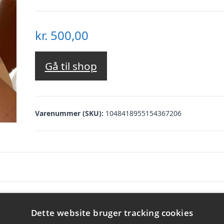
kr.
500,00
Gå til shop
Varenummer (SKU):
1048418955154367206
es egen personlige kop i ler hos Galleri Mynst
Dette website bruger tracking cookies