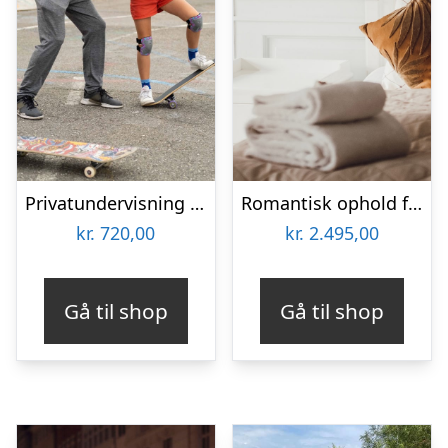
Privatundervisning i skateboarding hos L.O.W Academy
Romantisk ophold for 2 på Kragerup Gods
kr.
720,00
kr.
2.495,00
Gå til shop
Gå til shop