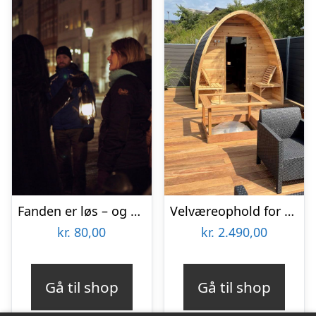
Fanden er løs – og andre spektakulære fortællnger med Ghosttour
Velværeophold for 2 på Hvalpsund Færgekro
kr.
80,00
kr.
2.490,00
Gå til shop
Gå til shop