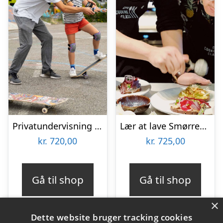
Privatundervisning i skateboarding hos L.O.W Academy
Lær at lave Smørrebrød hos CPH Cooking Class
kr.
720,00
kr.
725,00
Gå til shop
Gå til shop
×
Dette website bruger tracking cookies