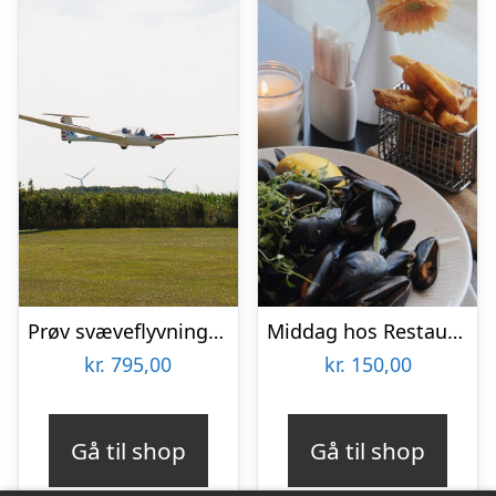
Prøv svæveflyvning hos Viborg Svæveflyveklub
Middag hos Restaurant Couloir
kr.
795,00
kr.
150,00
Gå til shop
Gå til shop