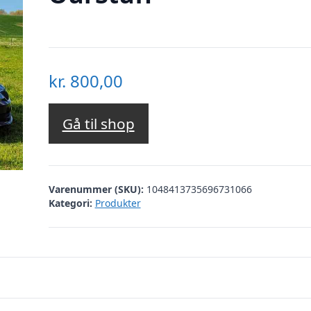
kr.
800,00
Gå til shop
Varenummer (SKU):
1048413735696731066
Kategori:
Produkter