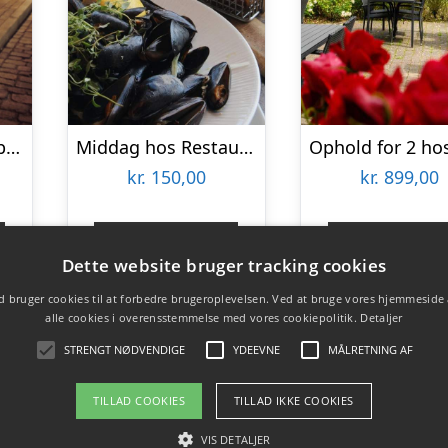
Det hjemsøgte København med Ghosttour
Middag hos Restaurant Couloir
kr.
150,00
kr.
899,00
Gå til shop
Gå til sho
Dette website bruger tracking cookies
 bruger cookies til at forbedre brugeroplevelsen. Ved at bruge vores hjemmeside
alle cookies i overensstemmelse med vores cookiepolitik.
Detaljer
STRENGT NØDVENDIGE
YDEEVNE
MÅLRETNING AF
TILLAD COOKIES
TILLAD IKKE COOKIES
VIS DETALJER