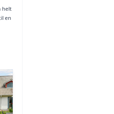
 helt
il en