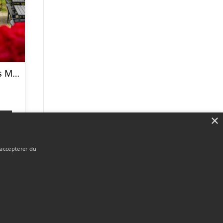
Ophold for 2 hos Menstrup Kro
×
p
 accepterer du