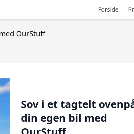
Forside
P
l med OurStuff
Sov i et tagtelt ovenp
din egen bil med
OurStuff