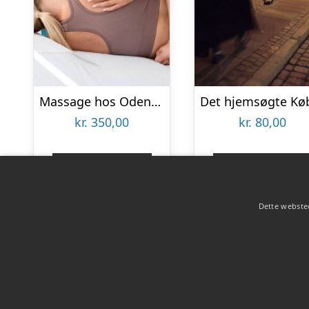
Massage hos Odense Skønhedsklinik
kr.
350,00
kr.
80,00
Gå til shop
Gå til shop
Dette websted