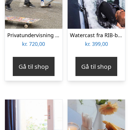
Privatundervisning i skateboarding hos L.O.W Academy
Watercast fra RIB-båd med Mai-Event
kr.
720,00
kr.
399,00
Gå til shop
Gå til shop