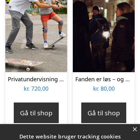
Privatundervisning i skateboarding hos L.O.W Academy
Fanden er løs – og andre spektakulære fortællnger med Ghosttour
kr.
720,00
kr.
80,00
Gå til shop
Gå til shop
×
Dette website bruger tracking cookies