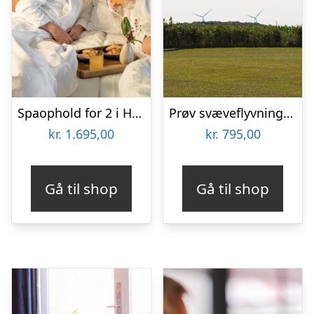
Spaophold for 2 i HimmerLand
Prøv svæveflyvning hos Viborg Svæveflyveklub
kr.
1.695,00
kr.
795,00
Gå til shop
Gå til shop