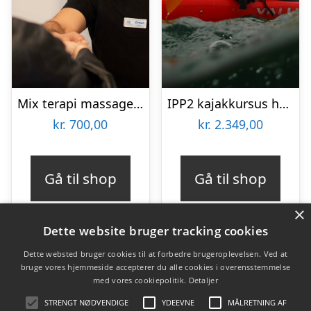
Mix terapi massage hos Ermans Massage
IPP2 kajakkursus hos Karpenhøj Naturcenter
kr.
700,00
kr.
2.349,00
Gå til shop
Gå til shop
×
Dette website bruger tracking cookies
Dette websted bruger cookies til at forbedre brugeroplevelsen. Ved at
bruge vores hjemmeside accepterer du alle cookies i overensstemmelse
Varekategorier
med vores cookiepolitik.
Detaljer
Produkter
STRENGT NØDVENDIGE
YDEEVNE
MÅLRETNING AF