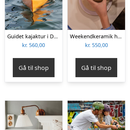
Guidet kajaktur i Det Sydfynske Øhav
Weekendkeramik hos Lodewa Studio & Boutique
kr.
560,00
kr.
550,00
Gå til shop
Gå til shop